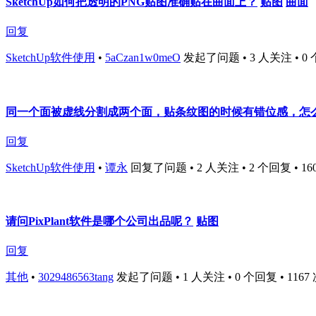
SketchUp如何把透明的PNG贴图准确贴在曲面上？
贴图
曲面
回复
SketchUp软件使用
•
5aCzan1w0meO
发起了问题 • 3 人关注 • 0 个回
同一个面被虚线分割成两个面，贴条纹图的时候有错位感，怎
回复
SketchUp软件使用
•
谭永
回复了问题 • 2 人关注 • 2 个回复 • 1605 
请问PixPlant软件是哪个公司出品呢？
贴图
回复
其他
•
3029486563tang
发起了问题 • 1 人关注 • 0 个回复 • 1167 次浏