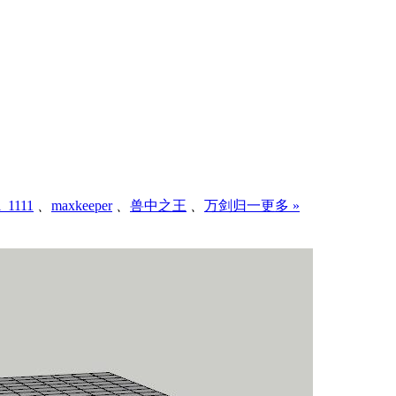
l_1111
、
maxkeeper
、
兽中之王
、
万剑归一
更多 »