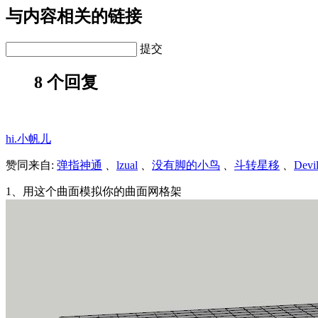
与内容相关的链接
提交
8 个回复
hi.小帆儿
赞同来自:
弹指神通
、
lzual
、
没有脚的小鸟
、
斗转星移
、
Devi
1、用这个曲面模拟你的曲面网格架