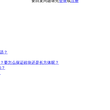
要回复问题请先
登录
或
注册
合适？
？要怎么保证砖块还是长方体呢？
的？
？